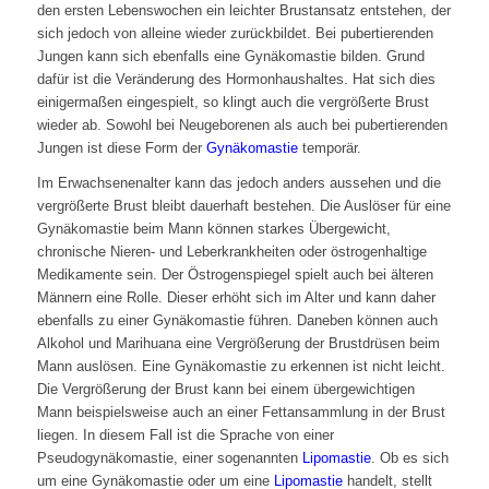
den ersten Lebenswochen ein leichter Brustansatz entstehen, der
sich jedoch von alleine wieder zurückbildet. Bei pubertierenden
Jungen kann sich ebenfalls eine Gynäkomastie bilden. Grund
dafür ist die Veränderung des Hormonhaushaltes. Hat sich dies
einigermaßen eingespielt, so klingt auch die vergrößerte Brust
wieder ab. Sowohl bei Neugeborenen als auch bei pubertierenden
Jungen ist diese Form der
Gynäkomastie
temporär.
Im Erwachsenenalter kann das jedoch anders aussehen und die
vergrößerte Brust bleibt dauerhaft bestehen. Die Auslöser für eine
Gynäkomastie beim Mann können starkes Übergewicht,
chronische Nieren- und Leberkrankheiten oder östrogenhaltige
Medikamente sein. Der Östrogenspiegel spielt auch bei älteren
Männern eine Rolle. Dieser erhöht sich im Alter und kann daher
ebenfalls zu einer Gynäkomastie führen. Daneben können auch
Alkohol und Marihuana eine Vergrößerung der Brustdrüsen beim
Mann auslösen. Eine Gynäkomastie zu erkennen ist nicht leicht.
Die Vergrößerung der Brust kann bei einem übergewichtigen
Mann beispielsweise auch an einer Fettansammlung in der Brust
liegen. In diesem Fall ist die Sprache von einer
Pseudogynäkomastie, einer sogenannten
Lipomastie
. Ob es sich
um eine Gynäkomastie oder um eine
Lipomastie
handelt, stellt