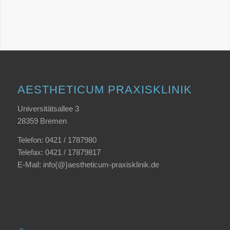
AESTHETICUM PRAXISKLINIK
Universitätsallee 3
28359 Bremen
Telefon:
0421 / 1787980
Telefax: 0421 / 17879817
E-Mail:
info{@}aestheticum-praxisklinik.de