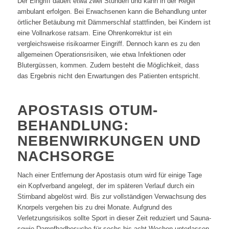
Der Eingriff dauert etwa zwei Stunden und kann in der Regel
ambulant erfolgen. Bei Erwachsenen kann die Behandlung unter
örtlicher Betäubung mit Dämmerschlaf stattfinden, bei Kindern ist
eine Vollnarkose ratsam. Eine Ohrenkorrektur ist ein
vergleichsweise risikoarmer Eingriff. Dennoch kann es zu den
allgemeinen Operationsrisiken, wie etwa Infektionen oder
Blutergüssen, kommen. Zudem besteht die Möglichkeit, dass
das Ergebnis nicht den Erwartungen des Patienten entspricht.
APOSTASIS OTUM-
BEHANDLUNG:
NEBENWIRKUNGEN UND
NACHSORGE
Nach einer Entfernung der Apostasis otum wird für einige Tage
ein Kopfverband angelegt, der im späteren Verlauf durch ein
Stirnband abgelöst wird. Bis zur vollständigen Verwachsung des
Knorpels vergehen bis zu drei Monate. Aufgrund des
Verletzungsrisikos sollte Sport in dieser Zeit reduziert und Sauna-
sowie Dampfbadbesuche für sechs bis acht Wochen unterlassen