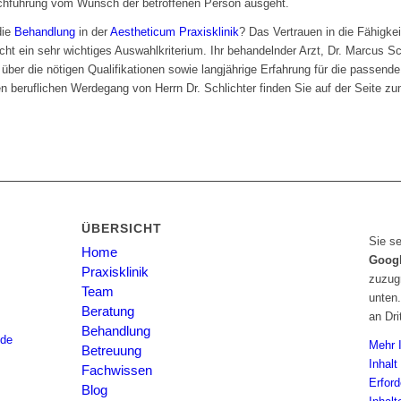
rchführung vom Wunsch der betroffenen Person ausgeht.
die
Behandlung
in der
Aestheticum Praxisklinik
? Das Vertrauen in die Fähigkei
ht ein sehr wichtiges Auswahlkriterium. Ihr behandelnder Arzt, Dr. Marcus Sch
 über die nötigen Qualifikationen sowie langjährige Erfahrung für die passend
 beruflichen Werdegang von Herrn Dr. Schlichter finden Sie auf der Seite z
ÜBERSICHT
Sie se
Home
Goog
Praxisklinik
zuzugr
Team
unten.
Beratung
an Dri
Behandlung
.de
Mehr 
Betreuung
Inhalt
Fachwissen
Erford
Blog