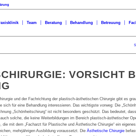
lärung
axisklinik
Team
Beratung
Behandlung
Betreuung
Fac
S
CHIRURGIE: VORSICHT B
NG
urgie und der Fachrichtung der plastisch-ästhetischen Chirurgie gibt es gra
e sich für eine Behandlung interessieren. Das wichtigste vorweg: Die „Schönhe
nung „Schönheitschirurg“ ist nicht besonders geschützt. Das bedeutet, dass 
auch solche, die keine Weiterbildungen im Bereich plastisch-ästhetischer O
e, die mit dem „Facharzt für Plastische und Ästhetische Chirurgie“ ein eigenes
reichen, mehrjährigen Ausbildung voraussetzt. Die
Ästhetische Chirurgie
befass