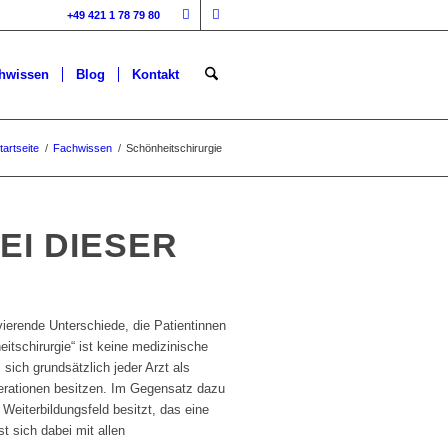
+49 421 1 78 79 80
hwissen
Blog
Kontakt
tartseite
/
Fachwissen
/
Schönheitschirurgie
EI DIESER
vierende Unterschiede, die Patientinnen
itschirurgie“ ist keine medizinische
sich grundsätzlich jeder Arzt als
perationen besitzen. Im Gegensatz dazu
 Weiterbildungsfeld besitzt, das eine
t sich dabei mit allen