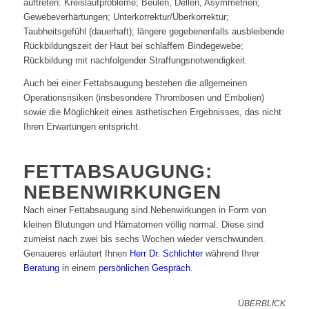
auftreten: Kreislaufprobleme; Beulen, Dellen, Asymmetrien;
Gewebeverhärtungen; Unterkorrektur/Überkorrektur;
Taubheitsgefühl (dauerhaft); längere gegebenenfalls ausbleibende
Rückbildungszeit der Haut bei schlaffem Bindegewebe;
Rückbildung mit nachfolgender Straffungsnotwendigkeit.
Auch bei einer Fettabsaugung bestehen die allgemeinen
Operationsrisiken (insbesondere Thrombosen und Embolien)
sowie die Möglichkeit eines ästhetischen Ergebnisses, das nicht
Ihren Erwartungen entspricht.
FETTABSAUGUNG:
NEBENWIRKUNGEN
Nach einer Fettabsaugung sind Nebenwirkungen in Form von
kleinen Blutungen und Hämatomen völlig normal. Diese sind
zumeist nach zwei bis sechs Wochen wieder verschwunden.
Genaueres erläutert Ihnen
Herr Dr. Schlichter
während Ihrer
Beratung
in einem
persönlichen Gespräch
.
ÜBERBLICK