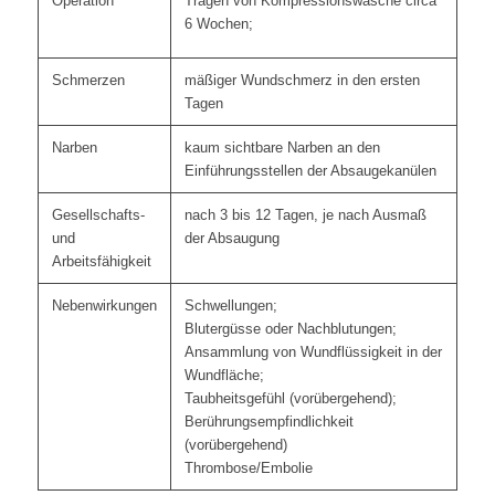
Operation
Tragen von Kompressionswäsche circa
6 Wochen;
Schmerzen
mäßiger Wundschmerz in den ersten
Tagen
Narben
kaum sichtbare Narben an den
Einführungsstellen der Absaugekanülen
Gesellschafts-
nach 3 bis 12 Tagen, je nach Ausmaß
und
der Absaugung
Arbeitsfähigkeit
Nebenwirkungen
Schwellungen;
Blutergüsse oder Nachblutungen;
Ansammlung von Wundflüssigkeit in der
Wundfläche;
Taubheitsgefühl (vorübergehend);
Berührungs­empfindlichkeit
(vorübergehend)
Thrombose/Embolie