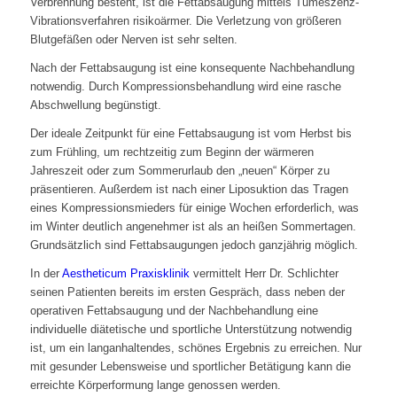
Verbrennung besteht, ist die Fettabsaugung mittels Tumeszenz-
Vibrationsverfahren risikoärmer. Die Verletzung von größeren
Blutgefäßen oder Nerven ist sehr selten.
Nach der Fettabsaugung ist eine konsequente Nachbehandlung
notwendig. Durch Kompressionsbehandlung wird eine rasche
Abschwellung begünstigt.
Der ideale Zeitpunkt für eine Fettabsaugung ist vom Herbst bis
zum Frühling, um rechtzeitig zum Beginn der wärmeren
Jahreszeit oder zum Sommerurlaub den „neuen“ Körper zu
präsentieren. Außerdem ist nach einer Liposuktion das Tragen
eines Kompressionsmieders für einige Wochen erforderlich, was
im Winter deutlich angenehmer ist als an heißen Sommertagen.
Grundsätzlich sind Fettabsaugungen jedoch ganzjährig möglich.
In der
Aestheticum Praxisklinik
vermittelt Herr Dr. Schlichter
seinen Patienten bereits im ersten Gespräch, dass neben der
operativen Fettabsaugung und der Nachbehandlung eine
individuelle diätetische und sportliche Unterstützung notwendig
ist, um ein langanhaltendes, schönes Ergebnis zu erreichen. Nur
mit gesunder Lebensweise und sportlicher Betätigung kann die
erreichte Körperformung lange genossen werden.