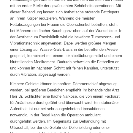
mit an erster Stelle der gewünschten Schönheitsoperationen. Mit
dieser Behandlung lassen sich ästhetische störende Fettdepots
an Ihrem Körper reduzieren. Während die meisten
Fettabsaugungen bei Frauen die Oberschenkel betreffen, steht
bei Männern ein flacher Bauch ganz oben auf der Wunschliste. In
der Aestheticum Praxisklinik wird die bewährte Tumeszenz- und
Vibrationstechnik angewendet. Dabei werden größere Mengen
einer Lösung auf Wasser-Salz-Basis in die betreffenden Areale
gespritzt, kombiniert mit einem Lokalbetäubungsmittel und einem
blutstillenden Medikament. Dadurch schwellen die Fettzellen an
und können im nächsten Schritt mit feinen Kanülen, unterstützt
durch Vibration, abgesaugt werden.
Kleinere Gebiete können in sanftem Dämmerschlaf abgesaugt
werden, bei größeren Bereichen empfiehlt Ihr behandelnder Arzt
Herr Dr. Schlichter eine flache Narkose, die von einem Facharzt
für Anästhesie durchgeführt und überwacht wird. Ein stationärer
Aufenthalt ist nur bei sehr ausgedehnten Liposuktionen
notwendig, in der Regel kann die Operation ambulant
durchgeführt werden. Im Gegensatz zur Behandlung mit
Ultraschall, bei der die Gefahr der Dellenbildung oder einer