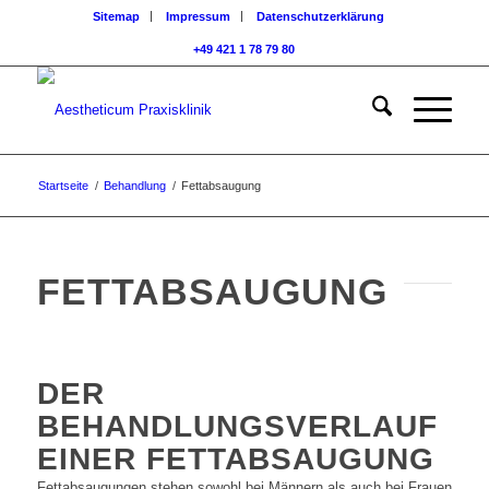
Sitemap
Impressum
Datenschutzerklärung
+49 421 1 78 79 80
Startseite
/
Behandlung
/
Fettabsaugung
FETTABSAUGUNG
DER
BEHANDLUNGSVERLAUF
EINER FETTABSAUGUNG
Fettabsaugungen stehen sowohl bei Männern als auch bei Frauen